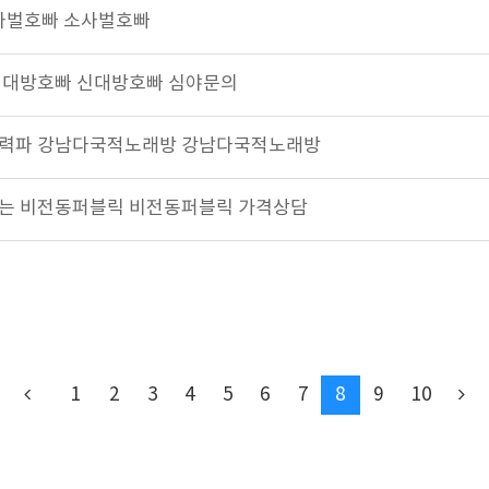
 소사벌호빠 소사벌호빠
대급 신대방호빠 신대방호빠 심야문의
33 실력파 강남다국적노래방 강남다국적노래방
 잠못드는 비전동퍼블릭 비전동퍼블릭 가격상담
1
2
3
4
5
6
7
8
9
10