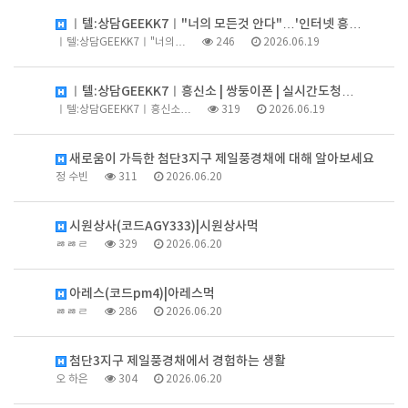
ㅣ텔:상담GEEKK7ㅣ"너의 모든것 안다"…'인터넷 흥…
ㅣ텔:상담GEEKK7ㅣ"너의…
246
2026.06.19
ㅣ텔:상담GEEKK7ㅣ흥신소 | 쌍둥이폰 | 실시간도청…
ㅣ텔:상담GEEKK7ㅣ흥신소…
319
2026.06.19
새로움이 가득한 첨단3지구 제일풍경채에 대해 알아보세요
정 수빈
311
2026.06.20
시원상사(코드AGY333)|시원상사먹
ㅀㅀㄹ
329
2026.06.20
아레스(코드pm4)|아레스먹
ㅀㅀㄹ
286
2026.06.20
첨단3지구 제일풍경채에서 경험하는 생활
오 하은
304
2026.06.20