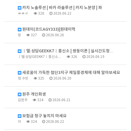
카지 노솔루션 | 바카 라솔루션 | 카지 노분양 | 파
ㅀㅀㄹ
328
2026.06.22
원데이(코드AGY333)|원데이먹
링
327
2026.06.26
ㅣ텔:상담GEEKK7ㅣ흥신소 | 쌍둥이폰 | 실시간도청…
ㅣ텔:상담GEEKK7ㅣ흥신소…
326
2026.06.19
새로움이 가득한 첨단3지구 제일풍경채에 대해 알아보세요
정 수빈
325
2026.06.20
원주 개인회생
김원주
324
2026.06.21
보험금 청구 놓치지 마세요
아
324
2026.06.22