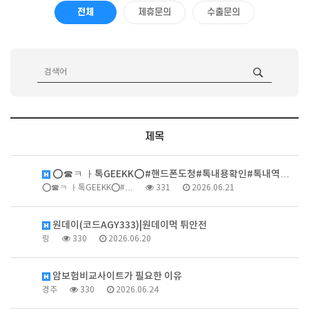
전체
제휴문의
수출문의
제목
⭕️☎ㅋ ㅏ톡GEEKK⭕️#핸드폰도청#톡내용확인#톡내역…
⭕️☎ㅋ ㅏ톡GEEKK⭕️#…
331
2026.06.21
원데이(코드AGY333)|원데이먹 튀안전
링
330
2026.06.20
암보험비교사이트가 필요한 이유
경추
330
2026.06.24