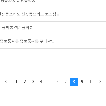
한 분당룸싸롱 분당룸싸롱
야성 신장동쓰리노 신장동쓰리노 코스상담
 석촌풀싸롱 석촌풀싸롱
보장 종로룸싸롱 종로룸싸롱 주대확인
1
2
3
4
5
6
7
8
9
10