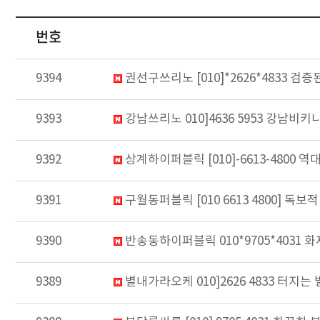
번호
9394
권선구쓰리노 [010]*2626*4833
9393
강남쓰리노 010]4636 5953 강남비
9392
상계하이퍼블릭 [010]-6613-480
9391
구월동퍼블릭 [010 6613 4800]
9390
반송동하이퍼블릭 010*9705*403
9389
별내가라오케 010]2626 4833 