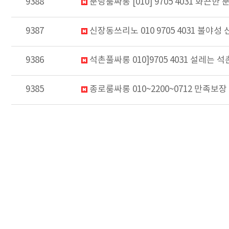
9388
분당룸싸롱 [010] 9705 4031 화끈
9387
신장동쓰리노 010 9705 4031 불
9386
석촌풀싸롱 010]9705 4031 설레는
9385
종로룸싸롱 010~2200~0712 만족