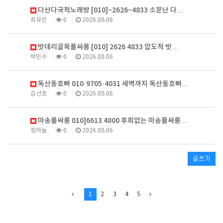
다산다국적노래방 [010]~2626~4833 소문난 다…
최유진
0
2026.08.06
밧데리골목풀싸롱 [010] 2626 4833 압도적 밧…
박민수
0
2026.08.06
독산동호빠 010·9705·4031 새벽까지 독산동호빠…
김선호
0
2026.08.06
마송풀싸롱 010]6613 4800 후회없는 마송풀싸롱…
정하늘
0
2026.08.06
글쓰기
1
2
3
4
5