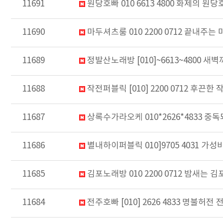
11691
원당호빠 010 6613 4800 화제의 
11690
마두셔츠룸 010 2200 0712 끝내
11689
정발산노래방 [010]~6613~4800
11688
작전퍼블릭 [010] 2200 0712 후
11687
상록수가라오케 010*2626*4833
11686
별내하이퍼블릭 010]9705 4031
11685
김포노래방 010 2200 0712 밤새는
11684
전주호빠 [010] 2626 4833 명불