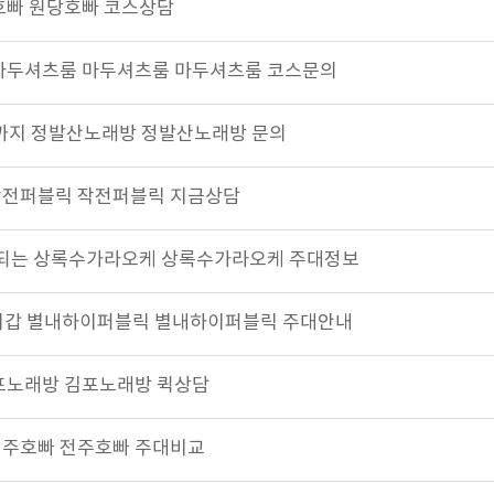
원당호빠 원당호빠 코스상담
주는 마두셔츠룸 마두셔츠룸 마두셔츠룸 코스문의
 새벽까지 정발산노래방 정발산노래방 문의
끈한 작전퍼블릭 작전퍼블릭 지금상담
 중독되는 상록수가라오케 상록수가라오케 주대정보
 가성비갑 별내하이퍼블릭 별내하이퍼블릭 주대안내
 김포노래방 김포노래방 퀵상담
허전 전주호빠 전주호빠 주대비교