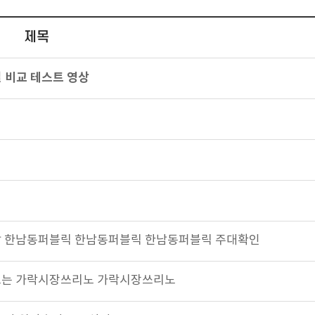
제목
실 비교 테스트 영상
분위기갑 한남동퍼블릭 한남동퍼블릭 한남동퍼블릭 주대확인
잠못드는 가락시장쓰리노 가락시장쓰리노