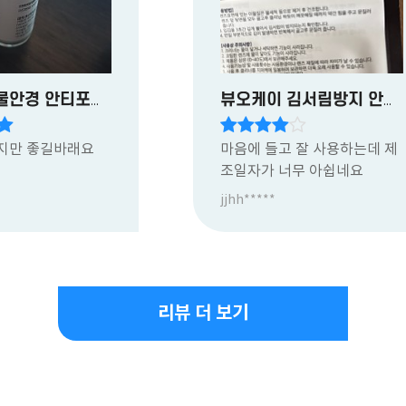
뷰오케이 물안경 안티포그액
뷰오케이 김서림방지 안경닦이
지만 좋길바래요
마음에 들고 잘 사용하는데 제
조일자가 너무 아쉽네요
jjhh*****
리뷰 더 보기