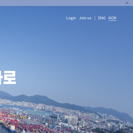
Login
Join us
ENG
KOR
|