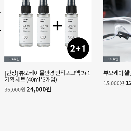
3%
적립
3%
적립
[한정] 뷰오케이 물안경 안티포그액 2+1
뷰오케이 헬
기획 세트 (40ml*3개입)
1
15,000원
24,000원
36,000원