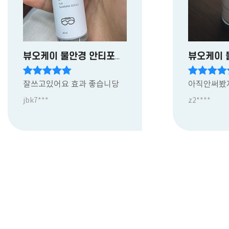
뷰오케이 물안경 안티포그액
잘쓰고있어요 효과 좋습니당
아직안써봤
jbk7***
z2****