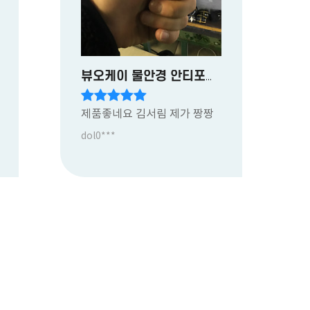
뷰오케이 물안경 안티포그액
제품좋네요 김서림 제가 짱짱
dol0***