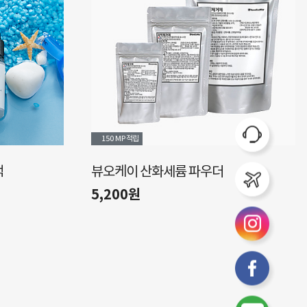
150 MP
적립
액
뷰오케이 산화세륨 파우더
5,200원