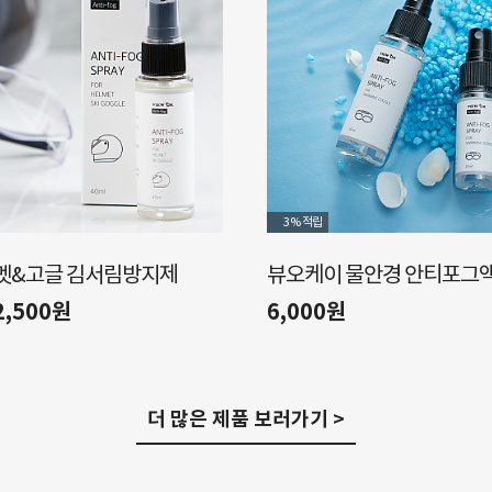
3%
적립
멧&고글 김서림방지제
뷰오케이 물안경 안티포그
2,500원
6,000원
더 많은 제품 보러가기 >