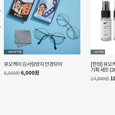
3%
적립
3%
적립
[한정] 뷰오케이 물안경 안티포그액 3+1
[한정]
기획 세트 (20ml*4개입)
기획 세트
18,000원
24,000원
36,00