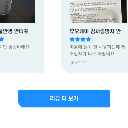
뷰오케이 물안경 안티포그액
뷰오케이 김서림방지 안경닦이
지만 좋길바래요
마음에 들고 잘 사용하는데 제
조일자가 너무 아쉽네요
jjhh*****
리뷰 더 보기