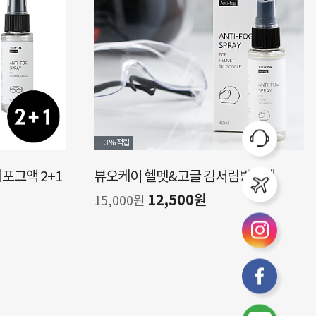
3%
적립
김서림방지제
뷰오케이 물안경 안티포그액
6,000원