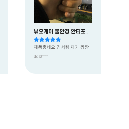
뷰오케이 물안경 안티포그액
제품좋네요 김서림 제가 짱짱
dol0***