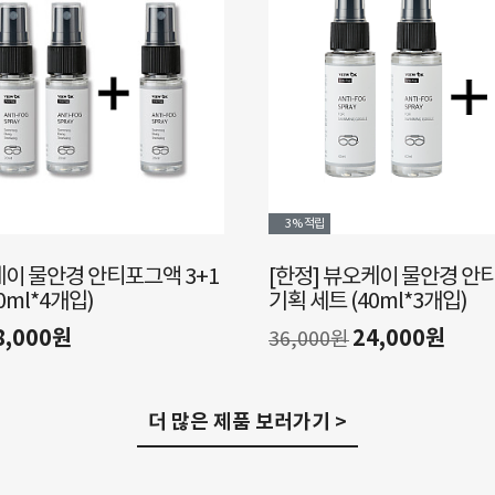
3%
적립
 뷰오케이 물안경 안티포그액 2+1
뷰오케이 헬멧&고글 
 (40ml*3개입)
12,500원
15,000원
24,000원
0원
더 많은 제품 보러가기 >