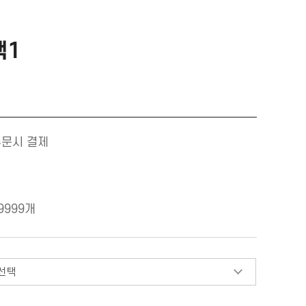
택1
주문시 결제
9999개