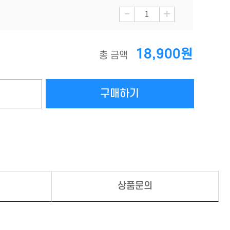
-
+
18,900원
총 금액
상품문의