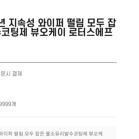
년 지속성 와이퍼 떨림 모두 잡
수코팅제 뷰오케이 로터스에프
주문시 결제
9999개
성 와이퍼 떨림 모두 잡은 불소유리발수코팅제 뷰오케