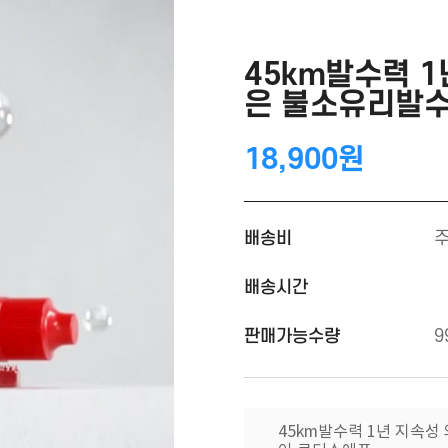
45km발수력 1
은 불소유리발
18,900원
배송비
배송시간
판매가능수량
9
45km발수력 1년 지속