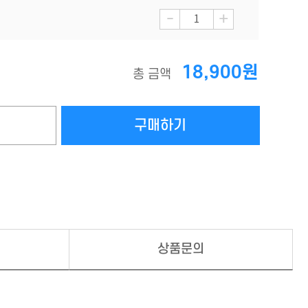
-
+
18,900원
총 금액
상품문의