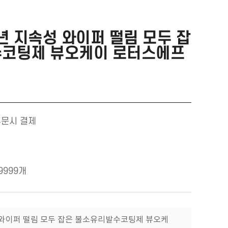
년 지속성 와이퍼 떨림 모두 잡
수코팅제 뷰오케이 로터스에프
주문시 결제
9999개
성 와이퍼 떨림 모두 잡은 불소유리발수코팅제 뷰오케