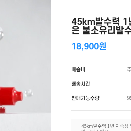
45km발수력 1
은 불소유리발
18,900원
배송비
배송시간
판매가능수량
9
45km발수력 1년 지속