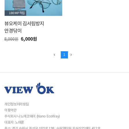
180 MP
적립
뷰오케이 김서림방지
안경닦이
6,000원
8,000원
1
개인정보처리방침
이용약관
주식회사 나노에코웨이 (Nano EcoWay)
대표자: 노태훈
주소: 경기 수원시 권선구 산업로 198, 수원델타원 지식산업센터 422호