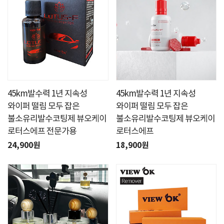
45km발수력 1년 지속성
45km발수력 1년 지속성
와이퍼 떨림 모두 잡은
와이퍼 떨림 모두 잡은
불소유리발수코팅제 뷰오케이
불소유리발수코팅제 뷰오케이
로터스에프 전문가용
로터스에프
24,900원
18,900원