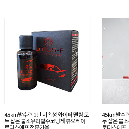
45km발수력 1년 지속성 와이퍼 떨림 모
45km발수력
두 잡은 불소유리발수코팅제 뷰오케이
두 잡은 불
로터스에프 전문가용
로터스에프