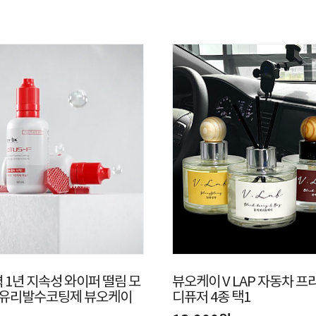
 1년 지속성 와이퍼 떨림 모
뷰오케이 V LAP 자동차 
소유리발수코팅제 뷰오케이
디퓨저 4종 택1