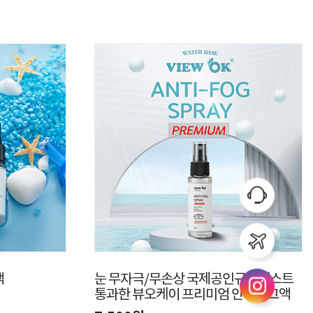
액
눈 무자극/무손상 국제공인규격테스트
통과한 뷰오케이 프리미엄 안티포그액