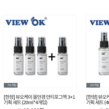
3%
적립
3%
적립
[한정] 뷰오케이 물안경 안티포그액 3+1
[한정] 뷰오
기획 세트 (20ml*4개입)
기획 세트 (4