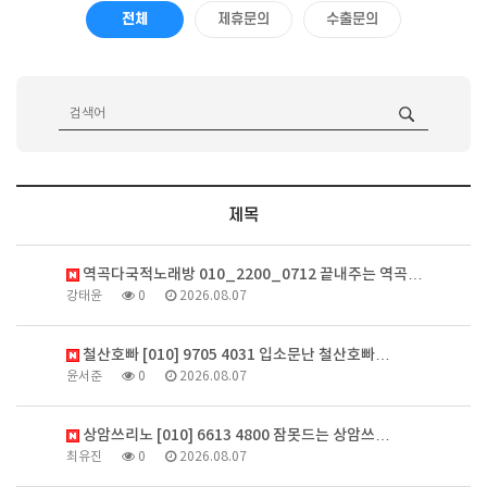
전체
제휴문의
수출문의
제목
역곡다국적노래방 010_2200_0712 끝내주는 역곡…
강태윤
0
2026.08.07
철산호빠 [010] 9705 4031 입소문난 철산호빠…
윤서준
0
2026.08.07
상암쓰리노 [010] 6613 4800 잠못드는 상암쓰…
최유진
0
2026.08.07