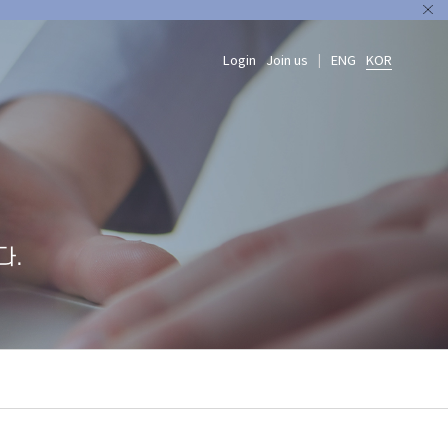
Login
Join us
ENG
KOR
|
다.