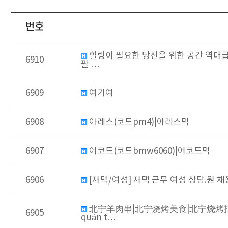
번호
힐링이 필요한 당신을 위한 공간 역대급 
6910
팔 …
6909
여기여
6908
아레스(코드pm4)|아레스먹
6907
어코드(코드bmw6060)|어코드먹
6906
[재택/여성] 재택 근무 여성 상담.원 채용
北宁羊肉串|北宁烧烤美食|北宁烧烤打卡|
6905
quán t…