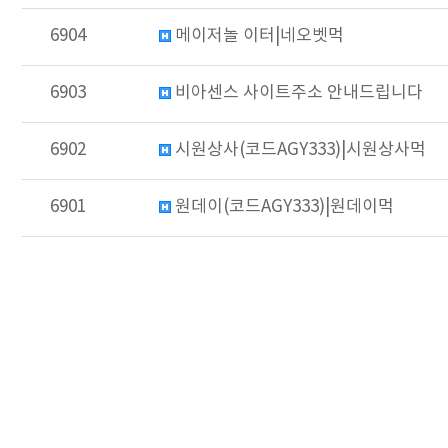
6904
메이저놀 이터|네오벳먹
6903
비아센스 사이트주소 안내드립니다
6902
시원상사(코드AGY333)|시원상사먹
6901
원데이(코드AGY333)|원데이먹