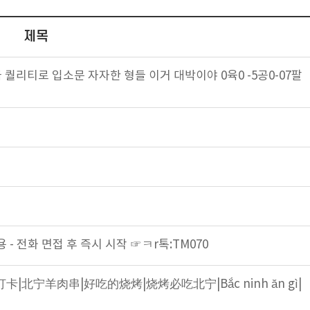
제목
퀄리티로 입소문 자자한 형들 이거 대박이야 0육0 -5공0-07팔
 - 전화 면접 후 즉시 시작 ☞ㅋr톡:TM070
北宁羊肉串|好吃的烧烤|烧烤必吃北宁|Bắc ninh ăn gì|