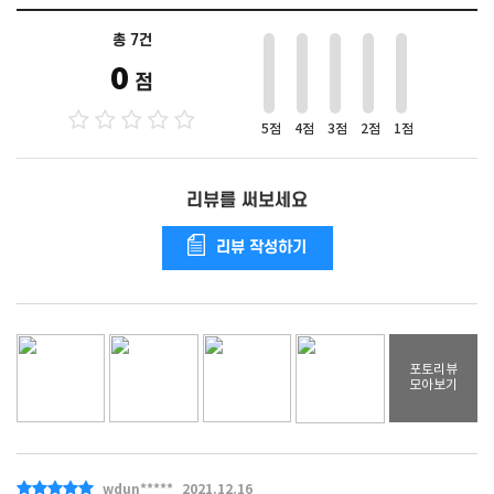
총 7건
0
점
5점
4점
3점
2점
1점
리뷰를 써보세요
리뷰 작성하기
포토리뷰
모아보기
wdun*****
2021.12.16