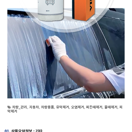
차량_관리
,
자동차
,
차량용품
,
유막제거
,
오염제거
,
찌든때제거
,
물때제거
,
피
막제거
01.
상품요약정보 : 기타