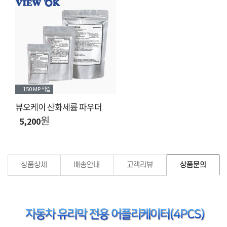
150 MP
적립
뷰오케이 산화세륨 파우더
원
5,200
상품상세
배송안내
고객리뷰
상품문의