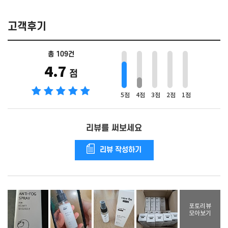
고객후기
총 109건
4.7
점
5점
4점
3점
2점
1점
리뷰를 써보세요
리뷰 작성하기
포토리뷰
모아보기