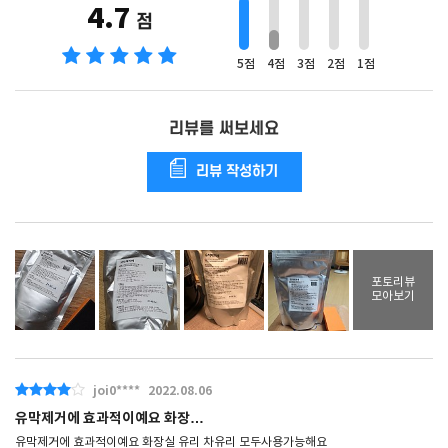
4.7
점
5점
4점
3점
2점
1점
리뷰를 써보세요
리뷰 작성하기
포토리뷰
모아보기
joi0****
2022.08.06
유막제거에 효과적이예요 화장…
유막제거에 효과적이예요 화장실 유리 차유리 모두사용가능해요