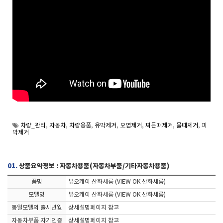
차량_관리
,
자동차
,
차량용품
,
유막제거
,
오염제거
,
찌든때제거
,
물때제거
,
피
막제거
01.
상품요약정보 : 자동차용품(자동차부품/기타자동차용품)
품명
뷰오케이 산화세륨 (VIEW OK 산화세륨)
모델명
뷰오케이 산화세륨 (VIEW OK 산화세륨)
동일모델의 출시년월
상세설명페이지 참고
자동차부품 자기인증
상세설명페이지 참고