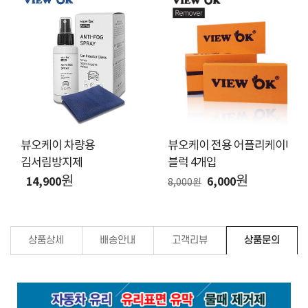
뷰오케이 차량용
뷰오케이 전용 어플리케이터
김서림방지제
블럭 4개입
원
원
14,900
6,000
8,000원
상품상세
배송안내
고객리뷰
상품문의