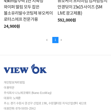
45km발수력 1년 지속성
뷰오케이 프리미엄 김서림방지
와이퍼 떨림 모두 잡은
안경닦이 15x15 사이즈 (SM
불소유리발수코팅제 뷰오케이
LIVE 광고제품)
로터스에프 전문가용
592,000원
24,900원
1
개인정보처리방침
이용약관
주식회사 나노에코웨이 (Nano EcoWay)
대표자: 노태훈
주소: 경기 수원시 권선구 산업로 198, 수원델타원 지식산업센터 422호
대표전화: 070-5055-2562