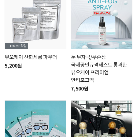
150 MP
적립
뷰오케이 산화세륨 파우더
눈 무자극/무손상
국제공인규격테스트 통과한
5,200원
뷰오케이 프리미엄
안티포그액
7,500원