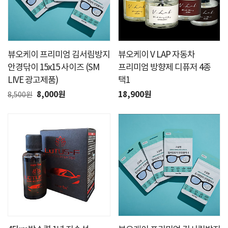
뷰오케이 프리미엄 김서림방지
뷰오케이 V LAP 자동차
안경닦이 15x15 사이즈 (SM
프리미엄 방향제 디퓨저 4종
LIVE 광고제품)
택1
8,000원
18,900원
8,500원