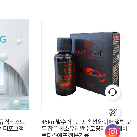
인규격테스트
45km발수력 1년 지속성 와이퍼 떨림 모
 안티포그액
두 잡은 불소유리발수코팅제 뷰오케이
로터스에프 전문가용