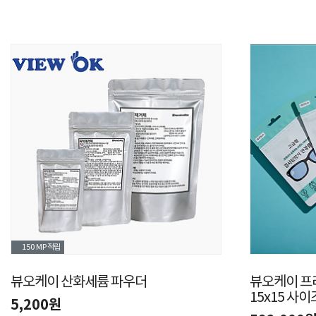
150 MP
적립
뷰오케이 산화세륨 파우더
뷰오케이 프
15x15 사이
5,200원