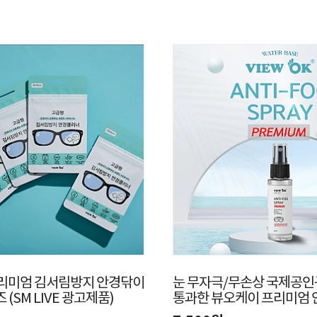
리미엄 김서림방지 안경닦이
눈 무자극/무손상 국제공
즈 (SM LIVE 광고제품)
통과한 뷰오케이 프리미엄