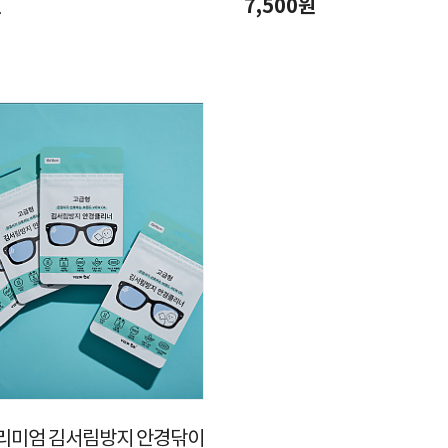
원
7,500원
리미엄 김서림방지 안경닦이