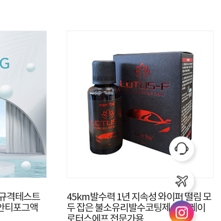
인규격테스트
45km발수력 1년 지속성 와이퍼 떨림 모
 안티포그액
두 잡은 불소유리발수코팅제 뷰오케이
로터스에프 전문가용