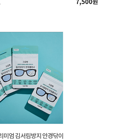
원
7,500원
리미엄 김서림방지 안경닦이