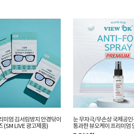
리미엄 김서림방지 안경닦이
눈 무자극/무손상 국제공
즈 (SM LIVE 광고제품)
통과한 뷰오케이 프리미엄