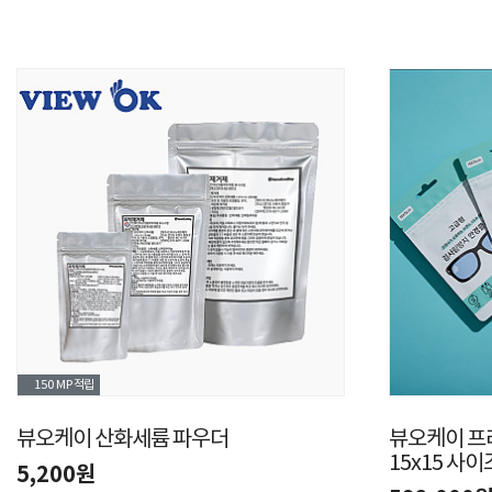
150 MP
적립
뷰오케이 산화세륨 파우더
뷰오케이 프
15x15 사이
5,200원