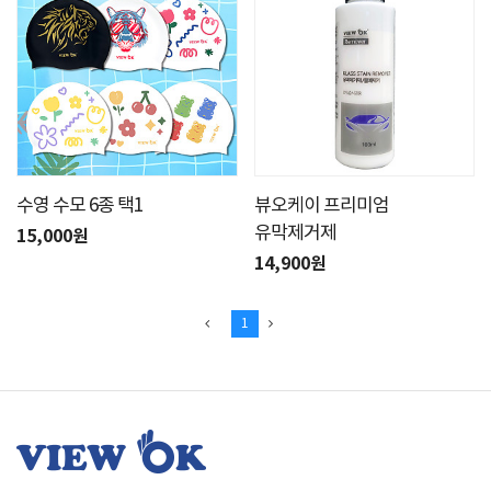
수영 수모 6종 택1
뷰오케이 프리미엄
유막제거제
15,000원
14,900원
1